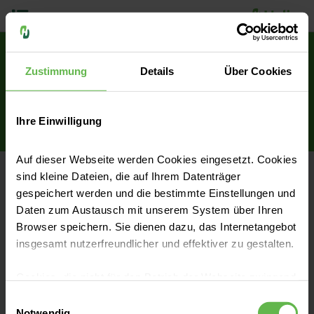
Menü
Willkommen im Helios
Zustimmung
Details
Über Cookies
Bilddatenportal
Übertragung von medizinischen Bilddaten an die
Ihre Einwilligung
Radiologie Helios Hanseklinikum Stralsund
Auf dieser Webseite werden Cookies eingesetzt. Cookies
sind kleine Dateien, die auf Ihrem Datenträger
gespeichert werden und die bestimmte Einstellungen und
Bitte wählen Sie ob Sie den Datenupload als Patient oder
Zuweiser durchführen wollen:
Daten zum Austausch mit unserem System über Ihren
Browser speichern. Sie dienen dazu, das Internetangebot
insgesamt nutzerfreundlicher und effektiver zu gestalten.
Bilddatenupload als Patient
Cookies, die nicht für den Betrieb der Webseite zwingend
notwendig sind, dürfen nur mit Ihrer Einwilligung
Einwilligungsauswahl
Unser Bilddatenportal steht Ihnen rund um die Uhr zur
eingesetzt werden.
Notwendig